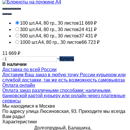
100 шт.
А4, 80 гр., 30 листов
11 669
₽
300 шт.
А4, 80 гр., 30 листов
24 411
₽
500 шт.
А4, 80 гр., 30 листов
37 431
₽
1000 шт.
А4, 80 гр., 30 листов
66 723
₽
11 669
₽
-
+
Купить
В наличии
Доставка по всей России
Доставим Ваш заказ в любую точку России курьером или
службой доставки, так же есть возможность самовывоза
Оплата онлайн
Оплата заказ различными способами: наличными,
банковской картой курьеру или онлайн через платежные
сервисы
Мы находимся в Москве
По адресу улица Люсиновская, 93. Приходите мы всегда
Вам рады!
Характеристики
Долгопрудный, Балашиха,