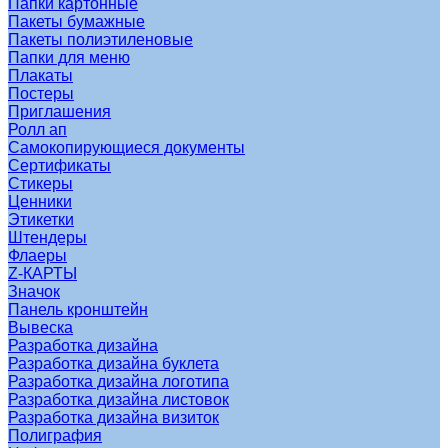
Папки картонные
Пакеты бумажные
Пакеты полиэтиленовые
Папки для меню
Плакаты
Постеры
Приглашения
Ролл ап
Самокопирующиеся документы
Сертификаты
Стикеры
Ценники
Этикетки
Штендеры
Флаеры
Z-КАРТЫ
Значок
Панель кронштейн
Вывеска
Разработка дизайна
Разработка дизайна буклета
Разработка дизайна логотипа
Разработка дизайна листовок
Разработка дизайна визиток
Полиграфия